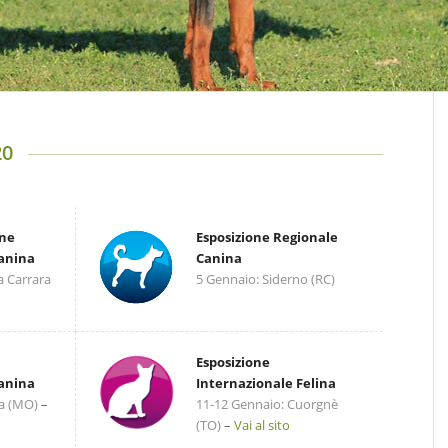
20
one
Esposizione Regionale
Canina
Canina
a Carrara
5 Gennaio: Siderno (RC)
Esposizione
Canina
Internazionale Felina
a (MO)
–
11-12 Gennaio: Cuorgnè
(TO)
–
Vai al sito