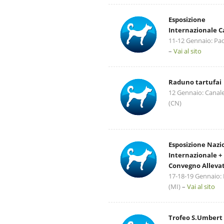
Esposizione
Internazionale 
11-12 Gennaio: Pa
–
Vai al sito
Raduno tartufai
12 Gennaio: Canale
(CN)
Esposizione Nazi
Internazionale +
Convegno Allevat
17-18-19 Gennaio:
(MI)
–
Vai al sito
Trofeo S.Umbert