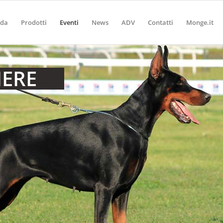
nda
Prodotti
Eventi
News
ADV
Contatti
Monge.it
IERE