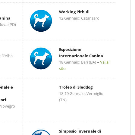
Working Pitbull
Canina
12 Gennaio: Catanzaro
dova (PD)
Esposizione
 D’Alba
Internazionale Canina
18 Gennaio: Bari (BA)
–
Vai al
sito
onale e
Trofeo di Sleddog
18-19 Gennaio: Vermiglio
ori
(TN)
 Novegro
Simposio invernale di